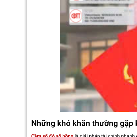
Những khó khăn thường gặp k
Cầm sổ đỏ sổ hồng
là giải pháp tài chính nhanh