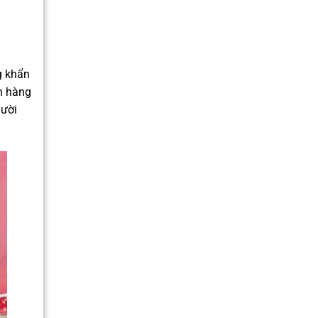
g khẩn
ch hàng
gười