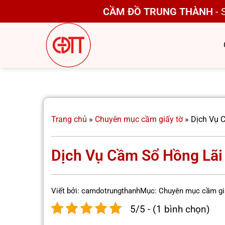
Bỏ
CẦM ĐỒ TRUNG THÀNH
- 
qua
nội
dung
Trang chủ
»
Chuyên mục cầm giấy tờ
»
Dịch Vụ 
Dịch Vụ Cầm Sổ Hồng Lãi
Viết bởi:
camdotrungthanh
Mục:
Chuyên mục cầm gi
5/5 - (1 bình chọn)