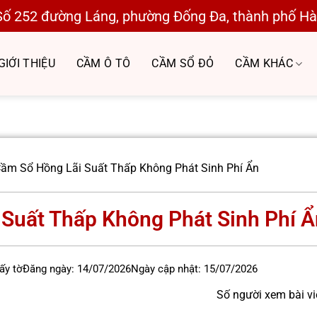
Số 252 đường Láng, phường Đống Đa, thành phố Hà 
GIỚI THIỆU
CẦM Ô TÔ
CẦM SỔ ĐỎ
CẦM KHÁC
Cầm Sổ Hồng Lãi Suất Thấp Không Phát Sinh Phí Ẩn
 Suất Thấp Không Phát Sinh Phí Ẩ
ấy tờ
Đăng ngày:
14/07/2026
Ngày cập nhật:
15/07/2026
Số người xem bài vi