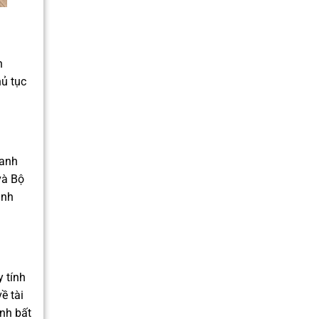
h
ủ tục
hanh
và Bộ
inh
 tính
ề tài
nh bất