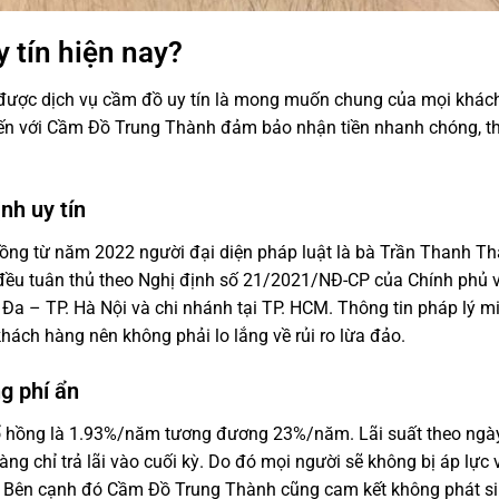
 tín hiện nay?
m được dịch vụ cầm đồ uy tín là mong muốn chung của mọi khác
ến với Cầm Đồ Trung Thành đảm bảo nhận tiền nhanh chóng, th
nh uy tín
ng từ năm 2022 người đại diện pháp luật là bà Trần Thanh T
 đều tuân thủ theo Nghị định số 21/2021/NĐ-CP của Chính phủ 
 Đa – TP. Hà Nội và chi nhánh tại TP. HCM. Thông tin pháp lý m
hách hàng nên không phải lo lắng về rủi ro lừa đảo.
g phí ẩn
 hồng là 1.93%/năm tương đương 23%/năm. Lãi suất theo ngày
ng chỉ trả lãi vào cuối kỳ. Do đó mọi người sẽ không bị áp lực v
ốn. Bên cạnh đó Cầm Đồ Trung Thành cũng cam kết không phát si