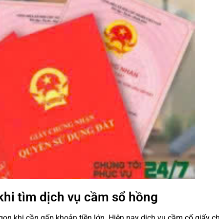
hi tìm dịch vụ cầm sổ hồng
 gọn khi cần gấp khoản tiền lớn. Hiện nay dịch vụ cầm cố giấy 