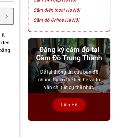
Cầm sim đẹp Hà Nội
Cầm điện thoại Hà Nội
Cầm đồ Online Hà Nội
 ít
g đen
Đăng ký cầm đồ tại
 bằng
Cầm Đồ Trung Thành
Để lại thông tin của bạn để
chúng tôi có thể liên hệ và tư
vấn chi tiết cụ thể nhất.
Liên Hệ