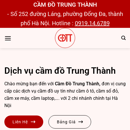
Bỏ
CẦM ĐỒ TRUNG THÀNH
qua
- Số 252 đường Láng, phường Đống Đa, thành
nội
phố Hà Nội. Hotline :
0919.14.6789
dung
Dịch vụ cầm đồ Trung Thành
Chào mừng bạn đến với
Cầm Đồ Trung Thành,
đơn vị cung
cấp các dịch vụ cầm đồ uy tín như cầm ô tô, cầm sổ đỏ,
cầm xe máy, cầm laptop,…. với 2 chi nhánh chính tại Hà
Nội
Liên Hệ
Bảng Giá