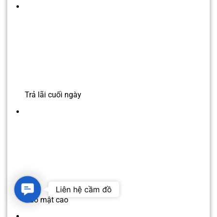
Trả lãi cuối ngày
Contact
Liên hệ cầm đồ
Us
Bảo mật cao