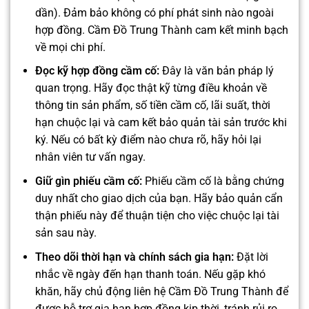
dần). Đảm bảo không có phí phát sinh nào ngoài
hợp đồng. Cầm Đồ Trung Thành cam kết minh bạch
về mọi chi phí.
Đọc kỹ hợp đồng cầm cố:
Đây là văn bản pháp lý
quan trọng. Hãy đọc thật kỹ từng điều khoản về
thông tin sản phẩm, số tiền cầm cố, lãi suất, thời
hạn chuộc lại và cam kết bảo quản tài sản trước khi
ký. Nếu có bất kỳ điểm nào chưa rõ, hãy hỏi lại
nhân viên tư vấn ngay.
Giữ gìn phiếu cầm cố:
Phiếu cầm cố là bằng chứng
duy nhất cho giao dịch của bạn. Hãy bảo quản cẩn
thận phiếu này để thuận tiện cho việc chuộc lại tài
sản sau này.
Theo dõi thời hạn và chính sách gia hạn:
Đặt lời
nhắc về ngày đến hạn thanh toán. Nếu gặp khó
khăn, hãy chủ động liên hệ Cầm Đồ Trung Thành để
được hỗ trợ gia hạn hợp đồng kịp thời, tránh rủi ro