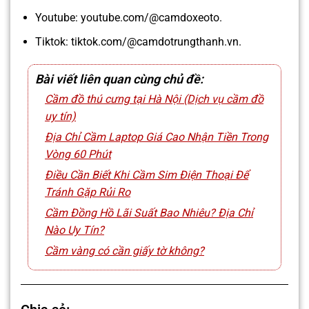
Youtube: youtube.com/@camdoxeoto.
Tiktok: tiktok.com/@camdotrungthanh.vn.
Bài viết liên quan cùng chủ đề:
Cầm đồ thú cưng tại Hà Nội (Dịch vụ cầm đồ
uy tín)
Địa Chỉ Cầm Laptop Giá Cao Nhận Tiền Trong
Vòng 60 Phút
Điều Cần Biết Khi Cầm Sim Điện Thoại Để
Tránh Gặp Rủi Ro
Cầm Đồng Hồ Lãi Suất Bao Nhiêu? Địa Chỉ
Nào Uy Tín?
Cầm vàng có cần giấy tờ không?