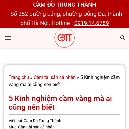
Bỏ
CẦM ĐỒ TRUNG THÀNH
qua
- Số 252 đường Láng, phường Đống Đa, thành
nội
phố Hà Nội. Hotline :
0919.14.6789
dung
Trang chủ
»
Cầm tài sản cá nhân
»
5 Kinh nghiệm cầm
vàng mà ai cũng nên biết
5 Kinh nghiệm cầm vàng mà ai
cũng nên biết
Viết bởi:
Cầm Đồ Trung Thành
Mục:
Cầm tài sản cá nhân