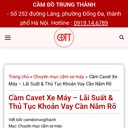
Bỏ
CẦM ĐỒ TRUNG THÀNH
qua
- Số 252 đường Láng, phường Đống Đa, thành
nội
phố Hà Nội. Hotline :
0919.14.6789
dung
Trang chủ
»
Chuyên mục cầm xe máy
»
Cầm Cavet Xe
Máy – Lãi Suất & Thủ Tục Khoản Vay Cần Nắm Rõ
Cầm Cavet Xe Máy – Lãi Suất &
Thủ Tục Khoản Vay Cần Nắm Rõ
Viết bởi:
camdotrungthanh
Mục:
Chuyên mục cầm xe máy